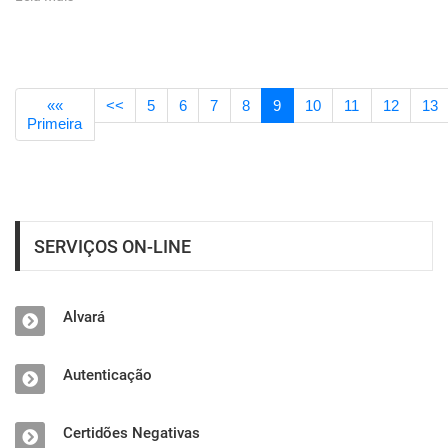
««
<<
5
6
7
8
9
10
11
12
13
Primeira
SERVIÇOS ON-LINE
Alvará
Autenticação
Certidões Negativas